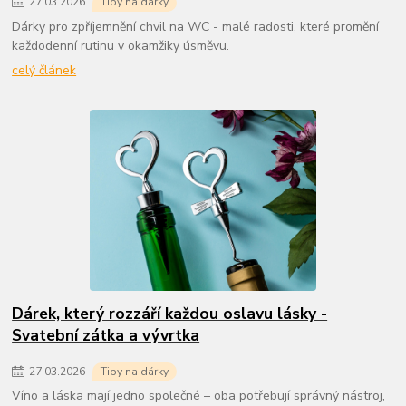
27
.
03
.
2026
Tipy na dárky
Dárky pro zpříjemnění chvil na WC - malé radosti, které promění
každodenní rutinu v okamžiky úsměvu.
celý článek
Dárek, který rozzáří každou oslavu lásky -
Svatební zátka a vývrtka
27
.
03
.
2026
Tipy na dárky
Víno a láska mají jedno společné – oba potřebují správný nástroj,