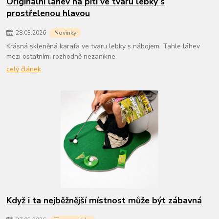
Originální láhev na pití ve tvaru lebky s
prostřelenou hlavou
28
.
03
.
2026
Novinky
Krásná skleněná karafa ve tvaru lebky s nábojem. Tahle láhev
mezi ostatními rozhodně nezanikne.
celý článek
Když i ta nejběžnější místnost může být zábavná