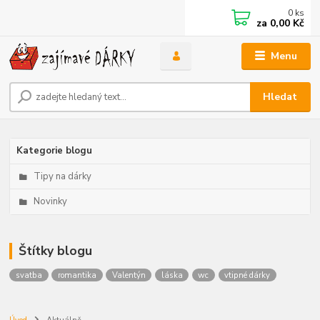
0
ks
za
0,00 Kč
Menu
Hledat
Kategorie blogu
Tipy na dárky
Novinky
Štítky blogu
svatba
romantika
Valentýn
láska
wc
vtipné dárky