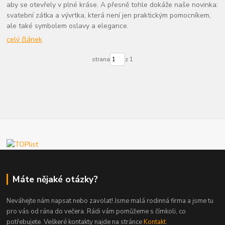
aby se otevřely v plné kráse. A přesně tohle dokáže naše novinka:
svatební zátka a vývrtka, která není jen praktickým pomocníkem,
ale také symbolem oslavy a elegance.
celý článek
strana
z 1
Máte nějaké otázky?
Neváhejte nám napsat nebo zavolat! Jsme malá rodinná firma a jsme tu
pro vás od rána do večera. Rádi vám pomůžeme s čímkoli, co
potřebujete. Veškeré kontakty najde na stránce
Kontakt
.