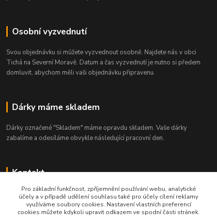
Osobní vyzvednutí
Svou objednávku si můžete vyzvednout osobně. Najdete nás v obci
Tichá na Severní Moravě. Datum a čas vyzvednutí je nutno si předem
domluvit, abychom měli vaši objednávku připravenu.
Dárky máme skladem
Dárky označené "Skladem" máme opravdu skladem. Vaše dárky
zabalíme a odesíláme obvykle následující pracovní den.
Kontakt
Pro základní funkčnost, zpříjemnění používání webu, analytické
+420 722 336 332
účely a v případě udělení souhlasu také pro účely cílení reklamy
využíváme soubory cookies. Nastavení vlastních preferencí
cookies můžete kdykoli upravit odkazem ve spodní části stránek.
podpora@zajimavedarky.cz